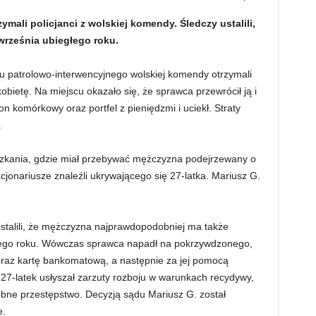
mali policjanci z wolskiej komendy. Śledczy ustalili,
 września ubiegłego roku.
ału patrolowo-interwencyjnego wolskiej komendy otrzymali
obietę. Na miejscu okazało się, że sprawca przewrócił ją i
fon komórkowy oraz portfel z pieniędzmi i uciekł. Straty
.
ieszkania, gdzie miał przebywać mężczyzna podejrzewany o
kcjonariusze znaleźli ukrywającego się 27-latka. Mariusz G.
talili, że mężczyzna najprawdopodobniej ma także
łego roku. Wówczas sprawca napadł na pokrzywdzonego,
oraz kartę bankomatową, a następnie za jej pomocą
27-latek usłyszał zarzuty rozboju w warunkach recydywy,
obne przestępstwo. Decyzją sądu Mariusz G. został
e.