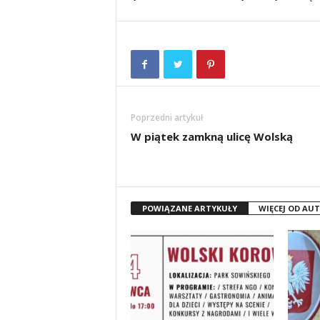
Poprzedni artykuł
W piątek zamkną ulicę Wolską
POWIĄZANE ARTYKUŁY
WIĘCEJ OD AU