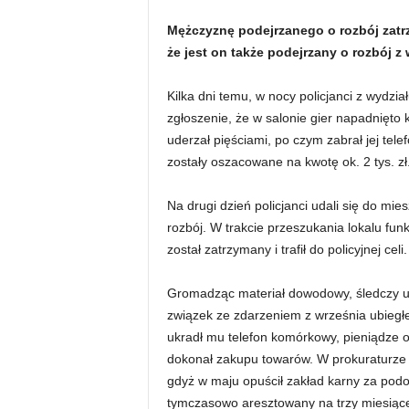
Mężczyznę podejrzanego o rozbój zatrzy
że jest on także podejrzany o rozbój z
Kilka dni temu, w nocy policjanci z wydzi
zgłoszenie, że w salonie gier napadnięto k
uderzał pięściami, po czym zabrał jej tele
zostały oszacowane na kwotę ok. 2 tys. zł
Na drugi dzień policjanci udali się do m
rozbój. W trakcie przeszukania lokalu fun
został zatrzymany i trafił do policyjnej celi.
Gromadząc materiał dowodowy, śledczy us
związek ze zdarzeniem z września ubieg
ukradł mu telefon komórkowy, pieniądze 
dokonał zakupu towarów. W prokuraturze 
gdyż w maju opuścił zakład karny za pod
tymczasowo aresztowany na trzy miesiąc