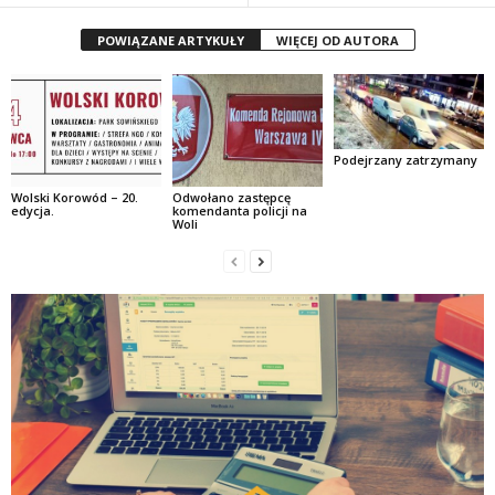
POWIĄZANE ARTYKUŁY
WIĘCEJ OD AUTORA
Podejrzany zatrzymany
Wolski Korowód – 20.
Odwołano zastępcę
edycja.
komendanta policji na
Woli