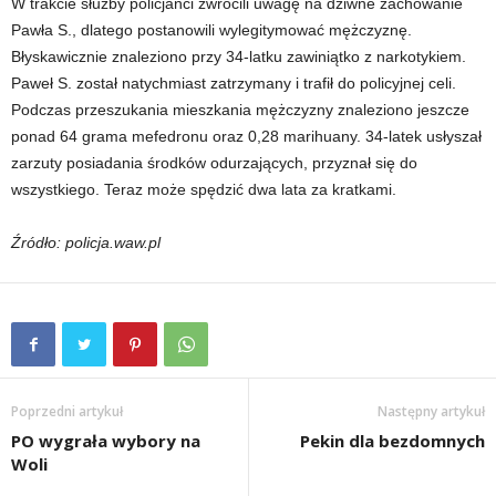
W trakcie służby policjanci zwrócili uwagę na dziwne zachowanie
Pawła S., dlatego postanowili wylegitymować mężczyznę.
Błyskawicznie znaleziono przy 34-latku zawiniątko z narkotykiem.
Paweł S. został natychmiast zatrzymany i trafił do policyjnej celi.
Podczas przeszukania mieszkania mężczyzny znaleziono jeszcze
ponad 64 grama mefedronu oraz 0,28 marihuany. 34-latek usłyszał
zarzuty posiadania środków odurzających, przyznał się do
wszystkiego. Teraz może spędzić dwa lata za kratkami.
Źródło: policja.waw.pl
Poprzedni artykuł
Następny artykuł
PO wygrała wybory na
Pekin dla bezdomnych
Woli