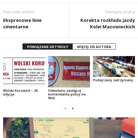
Poprzedni artykuł
Następny artykuł
Ekspresowe linie
Korekta rozkładu jazdy
cmentarne
Kolei Mazowieckich
POWIĄZANE ARTYKUŁY
WIĘCEJ OD AUTORA
Podejrzany zatrzymany
Wolski Korowód – 20.
Odwołano zastępcę
edycja.
komendanta policji na
Woli