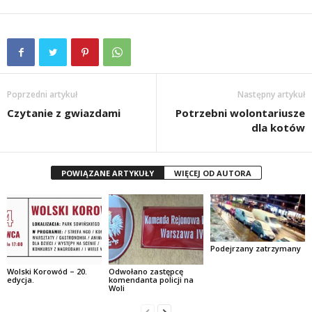
Poprzedni artykuł
Następny artykuł
Czytanie z gwiazdami
Potrzebni wolontariusze
dla kotów
POWIĄZANE ARTYKUŁY
WIĘCEJ OD AUTORA
Podejrzany zatrzymany
Wolski Korowód – 20.
Odwołano zastępcę
edycja.
komendanta policji na
Woli