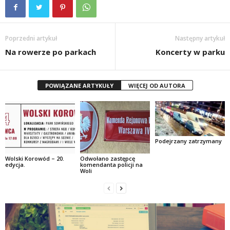
Poprzedni artykuł
Następny artykuł
Na rowerze po parkach
Koncerty w parku
POWIĄZANE ARTYKUŁY
WIĘCEJ OD AUTORA
Podejrzany zatrzymany
Wolski Korowód – 20.
Odwołano zastępcę
edycja.
komendanta policji na
Woli