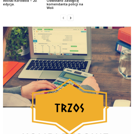
Wolski Korowód – 20.
Odwołano zastępcę
edycja.
komendanta policji na
Woli