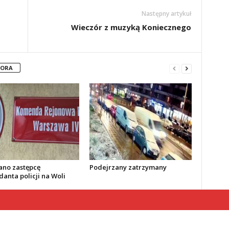
Następny artykuł
Wieczór z muzyką Koniecznego
TORA
no zastępcę
Podejrzany zatrzymany
anta policji na Woli