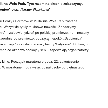
ikina Wola Park. Tym razem na ekranie zobaczymy:
enicę” oraz „Taśmy Watykanu”.
u Grozy i Horrorów w Multikinie Wola Park zostaną
. Wszystkie tytuły to kinowe nowości. Zobaczymy
nic” – zaledwie tydzień po polskiej premierze, nominowany
ygodnie po premierze, budzącą niepokój „Szubienica”
naczonego” oraz diaboliczne „Taśmy Watykanu”. Po tym, co
omną co oznacza spokojny sen – zapewniają organizatorzy.
 w kinie. Początek maratonu o godz. 22, zakończenie
o. W maratonie mogą wziąć udział osoby od piętnastego