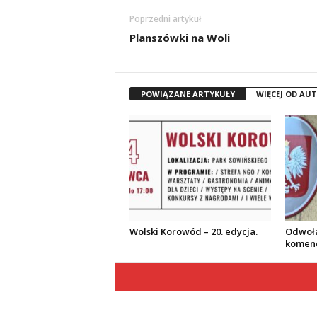
Poprzedni artykuł
Planszówki na Woli
POWIĄZANE ARTYKUŁY
WIĘCEJ OD AU
Wolski Korowód – 20. edycja.
Odwoła
komend