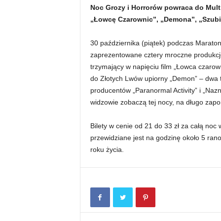
Noc Grozy i Horrorów powraca do Mult
„Łowcę Czarownic”, „Demona”, „Szubi
30 października (piątek) podczas Maraton
zaprezentowane cztery mroczne produkcje
trzymający w napięciu film „Łowca czarow
do Złotych Lwów upiorny „Demon” – dwa t
producentów „Paranormal Activity” i „Naz
widzowie zobaczą tej nocy, na długo zap
Bilety w cenie od 21 do 33 zł za całą noc
przewidziane jest na godzinę około 5 ran
roku życia.