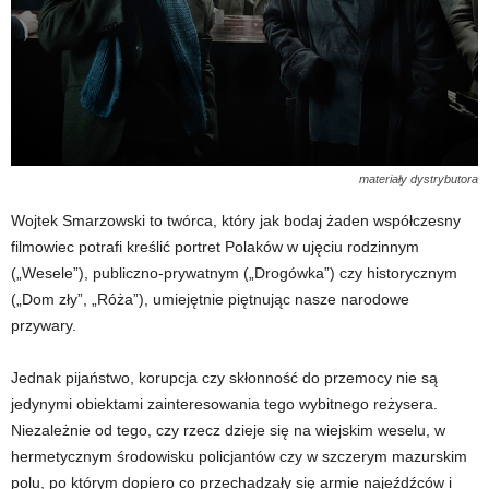
materiały dystrybutora
Wojtek Smarzowski to twórca, który jak bodaj żaden współczesny
filmowiec potrafi kreślić portret Polaków w ujęciu rodzinnym
(„Wesele”), publiczno-prywatnym („Drogówka”) czy historycznym
(„Dom zły”, „Róża”), umiejętnie piętnując nasze narodowe
przywary.
Jednak pijaństwo, korupcja czy skłonność do przemocy nie są
jedynymi obiektami zainteresowania tego wybitnego reżysera.
Niezależnie od tego, czy rzecz dzieje się na wiejskim weselu, w
hermetycznym środowisku policjantów czy w szczerym mazurskim
polu, po którym dopiero co przechadzały się armie najeźdźców i