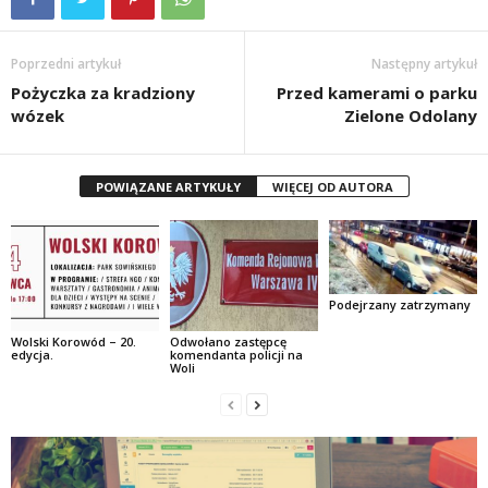
Poprzedni artykuł
Następny artykuł
Pożyczka za kradziony
Przed kamerami o parku
wózek
Zielone Odolany
POWIĄZANE ARTYKUŁY
WIĘCEJ OD AUTORA
Podejrzany zatrzymany
Wolski Korowód – 20.
Odwołano zastępcę
edycja.
komendanta policji na
Woli