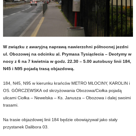
W związku z awaryjną naprawą nawierzchni północnej jezdni
ul. Obozowej na odcinku al. Prymasa Tysiąclecia – Deotymy w
nocy z 6 na 7 kwietnia w godz. 22.30 – 5.00 autobusy linii 184,
N45 i N95 pojadą trasą objazdową.
184, N45, N95 w kierunku krańców METRO MŁOCINY, KAROLIN i
OS. GÓRCZEWSKA od skrzyżowania Obozowa/Ciołka pojadą
ulicami Ciołka – Newelska – Ks. Janusza – Obozowa i dalej swoimi
trasami.
Na trasie objazdowej linii 184 będzie obowiązywał jako stały
przystanek Dalibora 03.