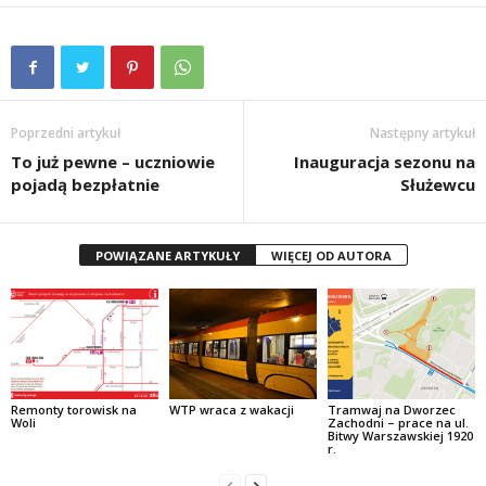
Poprzedni artykuł
Następny artykuł
To już pewne – uczniowie
Inauguracja sezonu na
pojadą bezpłatnie
Służewcu
POWIĄZANE ARTYKUŁY
WIĘCEJ OD AUTORA
Remonty torowisk na
WTP wraca z wakacji
Tramwaj na Dworzec
Woli
Zachodni – prace na ul.
Bitwy Warszawskiej 1920
r.