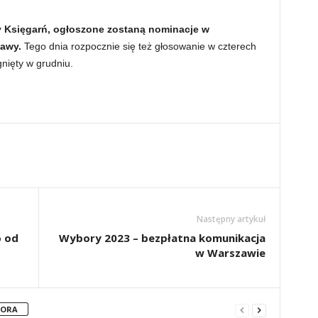
cy Księgarń, ogłoszone zostaną nominacje w
zawy.
Tego dnia rozpocznie się też głosowanie w czterech
gnięty w grudniu.
Następny artykuł
o od
Wybory 2023 – bezpłatna komunikacja
w Warszawie
TORA