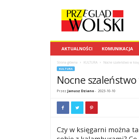
P
r
z
e
g
l
ą
AKTUALNOŚCI
KOMUNIKACJA
d
W
Strona główna
KULTURA
Nocne szaleństwo w księ
o
KULTURA
l
Nocne szaleństwo 
s
k
i
Przez
Janusz Dziano
-
2023-10-10
Czy w księgarni można tań
sobie z kalamburami? Co