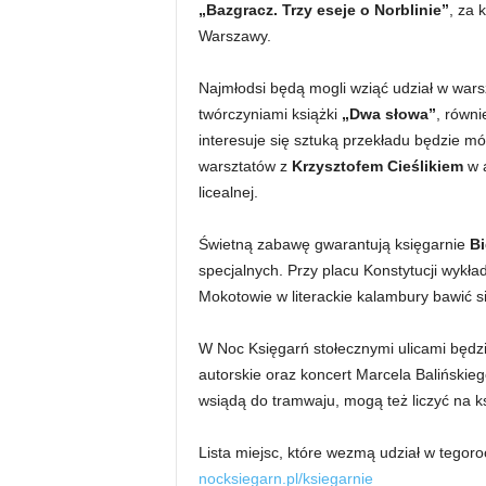
„Bazgracz. Trzy eseje o Norblinie”
, za 
Warszawy.
Najmłodsi będą mogli wziąć udział w wars
twórczyniami książki
„Dwa słowa”
, równi
interesuje się sztuką przekładu będzie m
warsztatów z
Krzysztofem Cieślikiem
w a
licealnej.
Świetną zabawę gwarantują księgarnie
Bi
specjalnych. Przy placu Konstytucji wykła
Mokotowie w literackie kalambury bawić s
W Noc Księgarń stołecznymi ulicami będzie
autorskie oraz koncert Marcela Balińskiego
wsiądą do tramwaju, mogą też liczyć na 
Lista miejsc, które wezmą udział w tegoro
nocksiegarn.pl/ksiegarnie