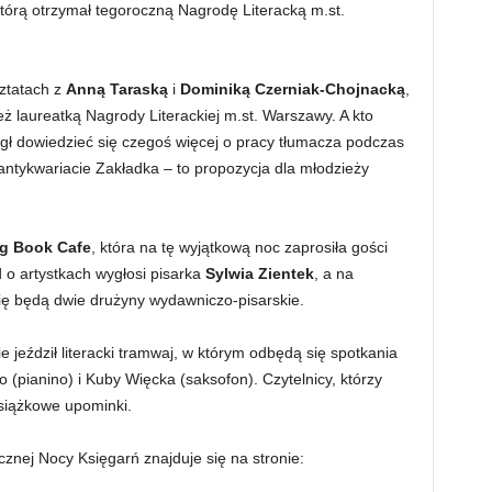
którą otrzymał tegoroczną Nagrodę Literacką m.st.
ztatach z
Anną Taraską
i
Dominiką Czerniak-Chojnacką
,
eż laureatką Nagrody Literackiej m.st. Warszawy. A kto
ógł dowiedzieć się czegoś więcej o pracy tłumacza podczas
ntykwariacie Zakładka – to propozycja dla młodzieży
g Book Cafe
, która na tę wyjątkową noc zaprosiła gości
d o artystkach wygłosi pisarka
Sylwia Zientek
, a na
ię będą dwie drużyny wydawniczo-pisarskie.
 jeździł literacki tramwaj, w którym odbędą się spotkania
 (pianino) i Kuby Więcka (saksofon). Czytelnicy, którzy
książkowe upominki.
cznej Nocy Księgarń znajduje się na stronie: