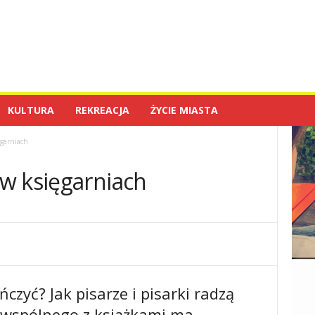
KULTURA
REKREACJA
ŻYCIE MIASTA
garniach
w księgarniach
czyć? Jak pisarze i pisarki radzą
 wspólnego z książkami ma…