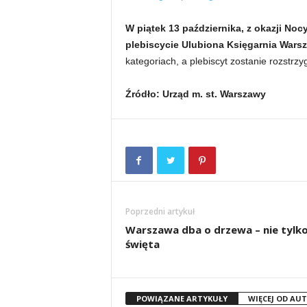
W piątek 13 października, z okazji No
plebiscycie Ulubiona Księgarnia Wars
kategoriach, a plebiscyt zostanie rozstrzy
Źródło: Urząd m. st. Warszawy
Poprzedni artykuł
Warszawa dba o drzewa – nie tylk
święta
POWIĄZANE ARTYKUŁY
WIĘCEJ OD AU