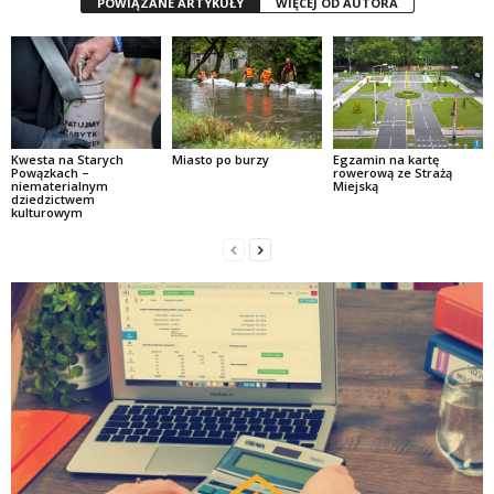
POWIĄZANE ARTYKUŁY
WIĘCEJ OD AUTORA
Kwesta na Starych
Miasto po burzy
Egzamin na kartę
Powązkach –
rowerową ze Strażą
niematerialnym
Miejską
dziedzictwem
kulturowym