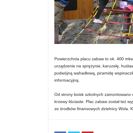
Powierzchnia placu zabaw to ok. 400 mkw
urządzenie na sprężynie, karuzelę, huśt
podwójną wahadłową, piramidę wspinaczko
informacyjną.
Od strony boisk szkolnych zamontowano o
krzewy liściaste. Plac zabaw został też 
ze środków finansowych dzielnicy Wola. Ko