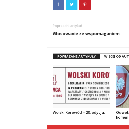
Poprzedni artykuł
Głosowanie ze wspomaganiem
POWIĄZANE ARTYKUŁY
WIĘCEJ OD AU
Wolski Korowód – 20. edycja.
Odwoła
komend