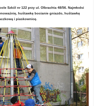
le Szkól nr 122 przy ul. Olbrachta 48/56. Najmłodsi
równoważnię, huśtawkę bocianie gniazdo, huśtawkę
czkową i piaskownicę.