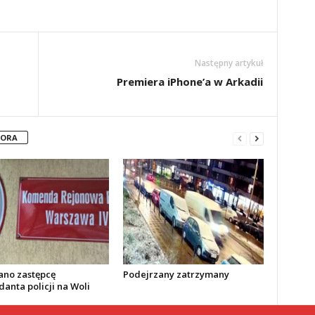
Następny artykuł
Premiera iPhone’a w Arkadii
TORA
no zastępcę
Podejrzany zatrzymany
anta policji na Woli