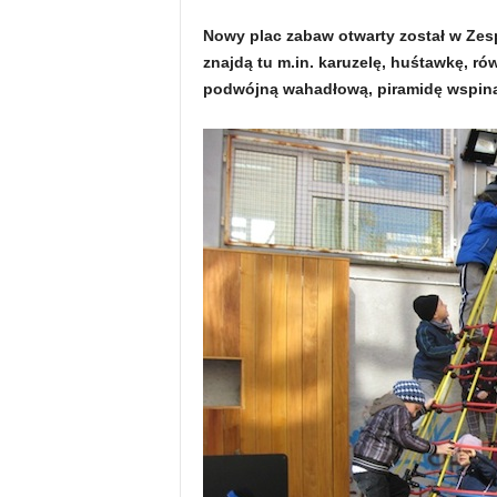
Nowy plac zabaw otwarty został w Zespo
znajdą tu m.in. karuzelę, huśtawkę, 
podwójną wahadłową, piramidę wspina