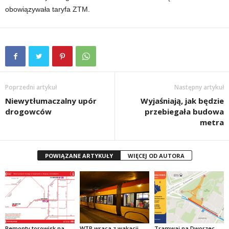
obowiązywała taryfa ZTM.
Poprzedni artykuł
Następny artykuł
Niewytłumaczalny upór
Wyjaśniają, jak będzie
drogowców
przebiegała budowa
metra
POWIĄZANE ARTYKUŁY
WIĘCEJ OD AUTORA
Remonty torowisk na
WTP wraca z wakacji
Tramwaj na Dworzec