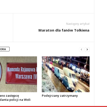
Następny artykuł
Maraton dla fanów Tolkiena
TORA
no zastępcę
Podejrzany zatrzymany
anta policji na Woli