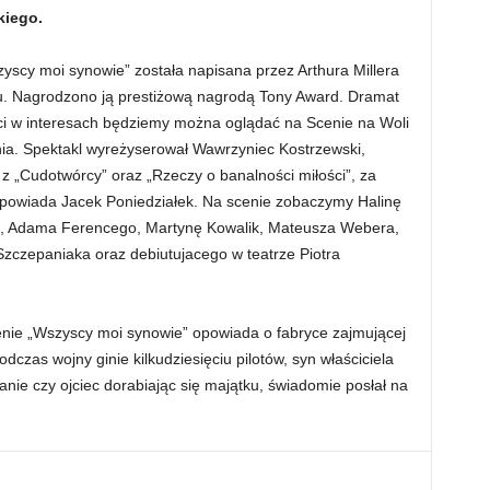
kiego.
yscy moi synowie” została napisana przez Arthura Millera
u. Nagrodzono ją prestiżową nagrodą Tony Award. Dramat
i w interesach będziemy można oglądać na Scenie na Woli
ia. Spektakl wyreżyserował Wawrzyniec Kostrzewski,
 z „Cudotwórcy” oraz „Rzeczy o banalności miłości”, za
powiada Jacek Poniedziałek. Na scenie zobaczymy Halinę
, Adama Ferencego, Martynę Kowalik, Mateusza Webera,
Szczepaniaka oraz debiutujacego w teatrze Piotra
nie „Wszyscy moi synowie” opowiada o fabryce zajmującej
czas wojny ginie kilkudziesięciu pilotów, syn właściciela
nie czy ojciec dorabiając się majątku, świadomie posłał na