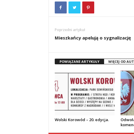
Poprzedni artykuł
Mieszkańcy apelują o sygnalizację
POWIĄZANE ARTYKUŁY
WIĘCEJ OD AU
Wolski Korowód – 20. edycja.
Odwoła
komend