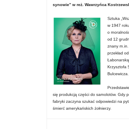
synowie” w reż. Wawrzyńca Kostrzews
Sztuka „Wsz
w 1947 rok
o moralnośc
od 12 grudn
znany m.in.
przekład od
Łabonarską
Krzysztofa 
Bulcewicza.
Przedstawie
się produkcją części do samolotów. Gdy pod
fabryki zaczyna szukać odpowiedzi na pyta
śmierć amerykańskich żołnierzy.