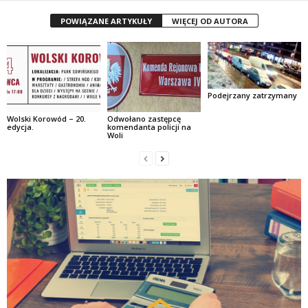
POWIĄZANE ARTYKUŁY
WIĘCEJ OD AUTORA
Podejrzany zatrzymany
Wolski Korowód – 20.
Odwołano zastępcę
edycja.
komendanta policji na
Woli