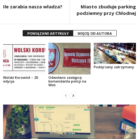
Ile zarabia nasza władza?
Miasto zbuduje parking
podziemny przy Chłodnej
POWIĄZANE ARTYKUŁY
WIĘCEJ OD AUTORA
Podejrzany zatrzymany
Wolski Korowód – 20.
Odwołano zastępcę
edycja.
komendanta policji na
Woli