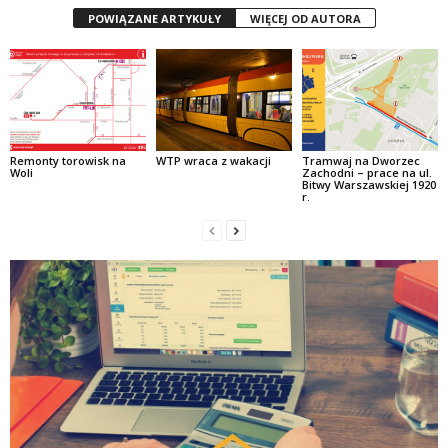
POWIĄZANE ARTYKUŁY
WIĘCEJ OD AUTORA
Remonty torowisk na
WTP wraca z wakacji
Tramwaj na Dworzec
Woli
Zachodni – prace na ul.
Bitwy Warszawskiej 1920
r.