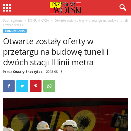
Strona główna
KOMUNIKACJA
Otwarte zostały oferty w przetargu na budowę tuneli
i dwóch stacji II...
KOMUNIKACJA
Otwarte zostały oferty w
przetargu na budowę tuneli i
dwóch stacji II linii metra
Przez
Cezary Skoczylas
-
2018-08-13