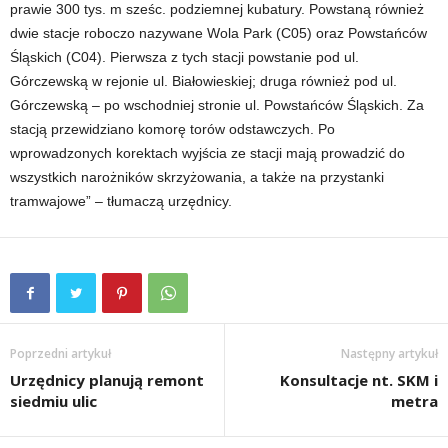
prawie 300 tys. m sześc. podziemnej kubatury. Powstaną również
dwie stacje roboczo nazywane Wola Park (C05) oraz Powstańców
Śląskich (C04). Pierwsza z tych stacji powstanie pod ul.
Górczewską w rejonie ul. Białowieskiej; druga również pod ul.
Górczewską – po wschodniej stronie ul. Powstańców Śląskich. Za
stacją przewidziano komorę torów odstawczych. Po
wprowadzonych korektach wyjścia ze stacji mają prowadzić do
wszystkich narożników skrzyżowania, a także na przystanki
tramwajowe” – tłumaczą urzędnicy.
Poprzedni artykuł
Następny artykuł
Urzędnicy planują remont
Konsultacje nt. SKM i
siedmiu ulic
metra