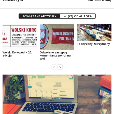
POWIĄZANE ARTYKUŁY
WIĘCEJ OD AUTORA
Podejrzany zatrzymany
Wolski Korowód – 20.
Odwołano zastępcę
edycja.
komendanta policji na
Woli