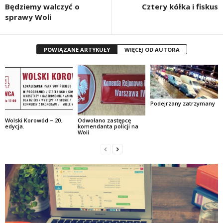
Będziemy walczyć o
Cztery kółka i fiskus
sprawy Woli
POWIĄZANE ARTYKUŁY
WIĘCEJ OD AUTORA
Podejrzany zatrzymany
Wolski Korowód – 20.
Odwołano zastępcę
edycja.
komendanta policji na
Woli