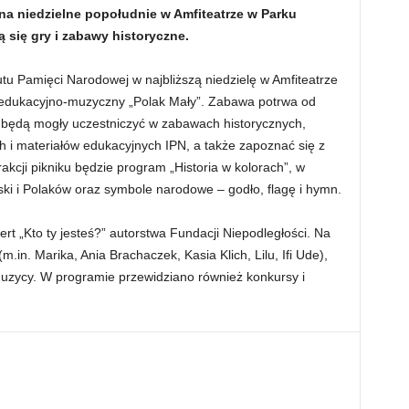
 na niedzielne popołudnie w Amfiteatrze w Parku
 się gry i zabawy historyczne.
tutu Pamięci Narodowej w najbliższą niedzielę w Amfiteatrze
 edukacyjno-muzyczny „Polak Mały”. Zabawa potrwa od
i będą mogły uczestniczyć w zabawach historycznych,
h i materiałów edukacyjnych IPN, a także zapoznać się z
akcji pikniku będzie program „Historia w kolorach”, w
olski i Polaków oraz symbole narodowe – godło, flagę i hymn.
 „Kto ty jesteś?” autorstwa Fundacji Niepodległości. Na
m.in. Marika, Ania Brachaczek, Kasia Klich, Lilu, Ifi Ude),
muzycy. W programie przewidziano również konkursy i