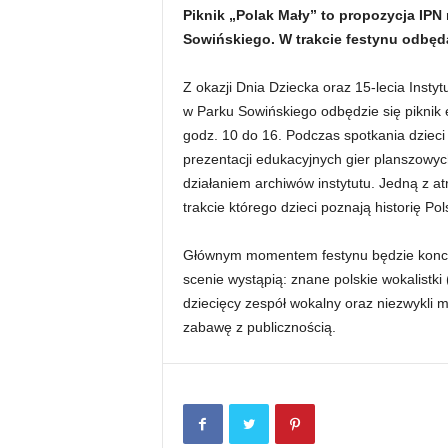
Piknik „Polak Mały” to propozycja IPN
Sowińskiego. W trakcie festynu odbędą
Z okazji Dnia Dziecka oraz 15-lecia Insty
w Parku Sowińskiego odbędzie się piknik
godz. 10 do 16. Podczas spotkania dziec
prezentacji edukacyjnych gier planszowyc
działaniem archiwów instytutu. Jedną z atr
trakcie którego dzieci poznają historię P
Głównym momentem festynu będzie koncert
scenie wystąpią: znane polskie wokalistki (
dziecięcy zespół wokalny oraz niezwykli 
zabawę z publicznością.