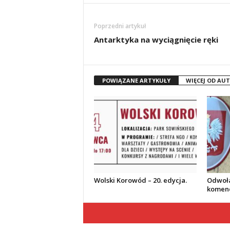
Poprzedni artykuł
Antarktyka na wyciągnięcie ręki
POWIĄZANE ARTYKUŁY
WIĘCEJ OD AU
Wolski Korowód – 20. edycja.
Odwoła
komend