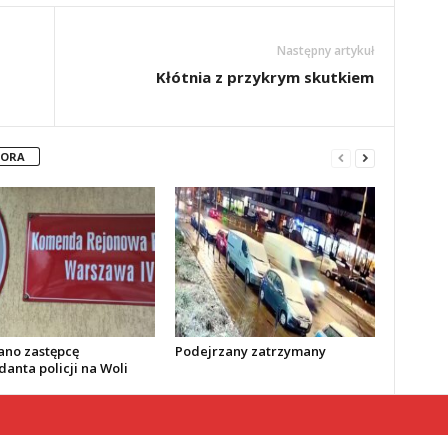
Następny artykuł
Kłótnia z przykrym skutkiem
TORA
no zastępcę
Podejrzany zatrzymany
anta policji na Woli