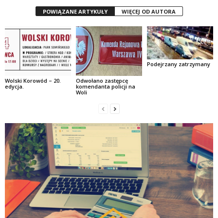
POWIĄZANE ARTYKUŁY
WIĘCEJ OD AUTORA
Podejrzany zatrzymany
Wolski Korowód – 20.
Odwołano zastępcę
edycja.
komendanta policji na
Woli