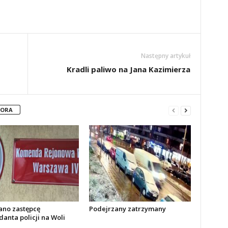
Następny artykuł
Kradli paliwo na Jana Kazimierza
TORA
no zastępcę
Podejrzany zatrzymany
anta policji na Woli