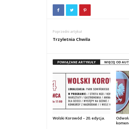
Poprzedni artykuł
Trzyletnia Chwila
POWIĄZANE ARTYKUŁY
WIĘCEJ OD AU
Wolski Korowód – 20. edycja.
Odwoła
komend