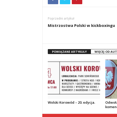
Poprzedni artykuł
Mistrzostwa Polski w kickboxingu
POWIĄZANE ARTYKUŁY
WIĘCEJ OD AU
Wolski Korowód – 20. edycja.
Odwoła
komend