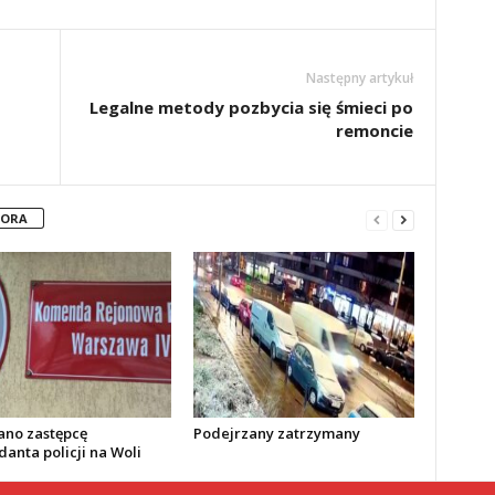
Następny artykuł
Legalne metody pozbycia się śmieci po
remoncie
TORA
no zastępcę
Podejrzany zatrzymany
anta policji na Woli