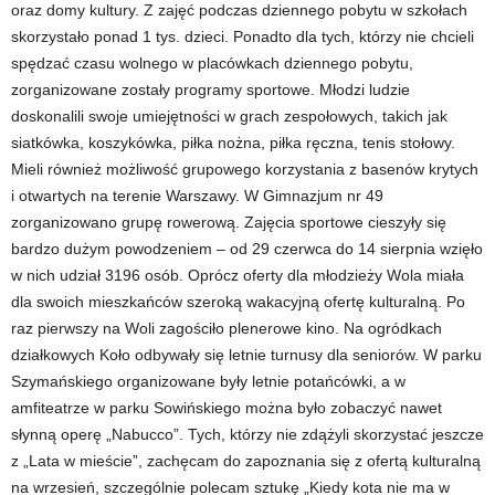
oraz domy kultury. Z zajęć podczas dziennego pobytu w szkołach
skorzystało ponad 1 tys. dzieci. Ponadto dla tych, którzy nie chcieli
spędzać czasu wolnego w placówkach dziennego pobytu,
zorganizowane zostały programy sportowe. Młodzi ludzie
doskonalili swoje umiejętności w grach zespołowych, takich jak
siatkówka, koszykówka, piłka nożna, piłka ręczna, tenis stołowy.
Mieli również możliwość grupowego korzystania z basenów krytych
i otwartych na terenie Warszawy. W Gimnazjum nr 49
zorganizowano grupę rowerową. Zajęcia sportowe cieszyły się
bardzo dużym powodzeniem – od 29 czerwca do 14 sierpnia wzięło
w nich udział 3196 osób. Oprócz oferty dla młodzieży Wola miała
dla swoich mieszkańców szeroką wakacyjną ofertę kulturalną. Po
raz pierwszy na Woli zagościło plenerowe kino. Na ogródkach
działkowych Koło odbywały się letnie turnusy dla seniorów. W parku
Szymańskiego organizowane były letnie potańcówki, a w
amfiteatrze w parku Sowińskiego można było zobaczyć nawet
słynną operę „Nabucco”. Tych, którzy nie zdążyli skorzystać jeszcze
z „Lata w mieście”, zachęcam do zapoznania się z ofertą kulturalną
na wrzesień, szczególnie polecam sztukę „Kiedy kota nie ma w