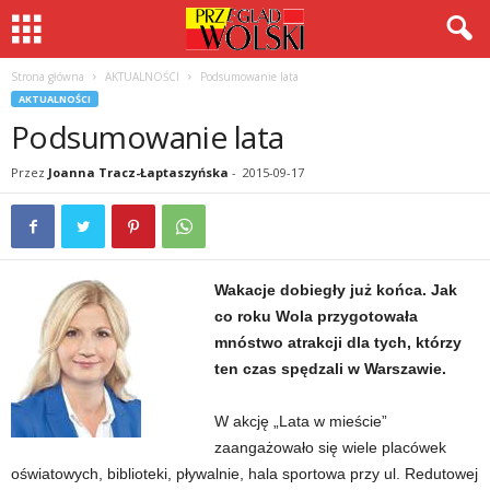
Strona główna
AKTUALNOŚCI
Podsumowanie lata
AKTUALNOŚCI
Podsumowanie lata
Przez
Joanna Tracz-Łaptaszyńska
-
2015-09-17
Wakacje dobiegły już końca. Jak
co roku Wola przygotowała
mnóstwo atrakcji dla tych, którzy
ten czas spędzali w Warszawie.
W akcję „Lata w mieście”
zaangażowało się wiele placówek
oświatowych, biblioteki, pływalnie, hala sportowa przy ul. Redutowej