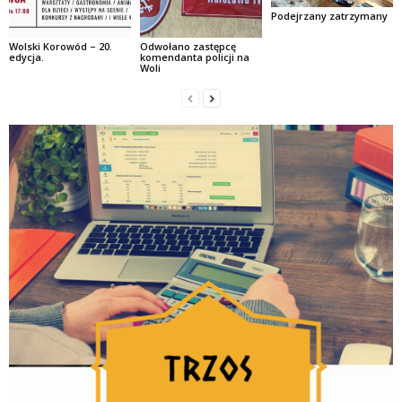
Podejrzany zatrzymany
Wolski Korowód – 20.
Odwołano zastępcę
edycja.
komendanta policji na
Woli