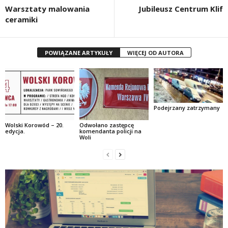
Warsztaty malowania
Jubileusz Centrum Klif
ceramiki
POWIĄZANE ARTYKUŁY
WIĘCEJ OD AUTORA
Podejrzany zatrzymany
Wolski Korowód – 20.
Odwołano zastępcę
edycja.
komendanta policji na
Woli