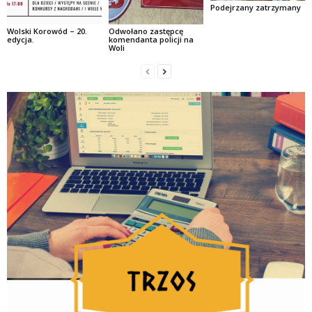
Podejrzany zatrzymany
Wolski Korowód – 20.
Odwołano zastępcę
edycja.
komendanta policji na
Woli