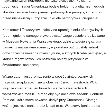
najważniejszych nekropolii, nie tylko stolicy ale i Polski”, a
„podniesieni rangi Cmentarza będzie hołdem dla ofiar niemieckich
zbrodni i świadectwem pamięci potomnych – pamięci, która broni
przed nienawiścią i uczy szacunku dla patriotyzmu i cierpienia”.
Komitetowi i Towarzystwu zależy na upamiętnieniu ofiar cywilnych
(upamiętnienie samego zrywu powstańczego zostało zrealizowane
w Muzeum Powstania Warszawskiego, gdzie znajduje się ściana
pamięci z nazwiskami żołnierzy – powstańców). Zostały jednak
dotychczas bezimienne ofiary cywilne, o których trzeba pamiętać, a
których męczeństwo i ich nazwiska należy przywrócić w
świadomości społecznej.
Ważne zatem jest gromadzenie w sposób zintegrowany ich
nazwisk, znajdujących się w obecnie różnych rejestrach: PCK,
księdze cmentarnej, archiwach i licznych świadectwach
warszawskich rodzin. To mogłoby być docelowo zadanie Centrum
Pamięci, które może powstać kiedyś przy Cmentarzu. Dlatego
ważne jest rozpisanie przez Urząd m.st. Warszawy konkursu na