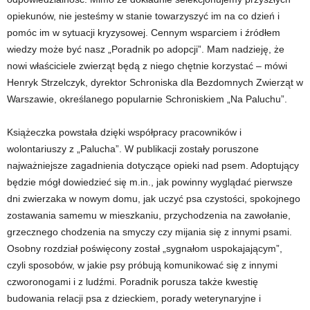
opiekunów, nie jesteśmy w stanie towarzyszyć im na co dzień i
pomóc im w sytuacji kryzysowej. Cennym wsparciem i źródłem
wiedzy może być nasz „Poradnik po adopcji”. Mam nadzieję, że
nowi właściciele zwierząt będą z niego chętnie korzystać – mówi
Henryk Strzelczyk, dyrektor Schroniska dla Bezdomnych Zwierząt w
Warszawie, określanego popularnie Schroniskiem „Na Paluchu”.
Książeczka powstała dzięki współpracy pracowników i
wolontariuszy z „Palucha”. W publikacji zostały poruszone
najważniejsze zagadnienia dotyczące opieki nad psem. Adoptujący
będzie mógł dowiedzieć się m.in., jak powinny wyglądać pierwsze
dni zwierzaka w nowym domu, jak uczyć psa czystości, spokojnego
zostawania samemu w mieszkaniu, przychodzenia na zawołanie,
grzecznego chodzenia na smyczy czy mijania się z innymi psami.
Osobny rozdział poświęcony został „sygnałom uspokajającym”,
czyli sposobów, w jakie psy próbują komunikować się z innymi
czworonogami i z ludźmi. Poradnik porusza także kwestię
budowania relacji psa z dzieckiem, porady weterynaryjne i