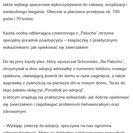
także wybiegi spacerowe wykorzystywane do zabawy, socjalizacji i
swobodnego biegania. Obecnie w placówce przebywa ok. 700
psów i 70 kotów.
Każda osoba odbierająca czworonoga z „Palucha” otrzyma
specjalny poradnik poadopcyjny – książeczkę z praktycznymi
wskazówkami, jak opiekować się zwierzakiem
Do tej pory każdy pies, który opuszczał Schronisko „Na Paluchu”,
otrzymywał w dniu adopcji adresatkę z numerem telefonu nowego
opiekuna, ułatwiającą powrót do domu w razie zaginięcia, a także
wyprawkę z żywnością na pierwsze dni w nowym domu. Teraz do
tego pakietu dołączył „Poradnik po adopcji”,
w którym znajdują się praktyczne wskazówki, jak dobrze opiekować
się zwierzakiem i zapobiegać problemom behawioralnym oraz
zdrowotnym.
– Wydając zwierzę do adopcji, spoczywa na nas ogromna
odpowiedzialność. Mimo że dokładnie selekcjonujemy przyszłych