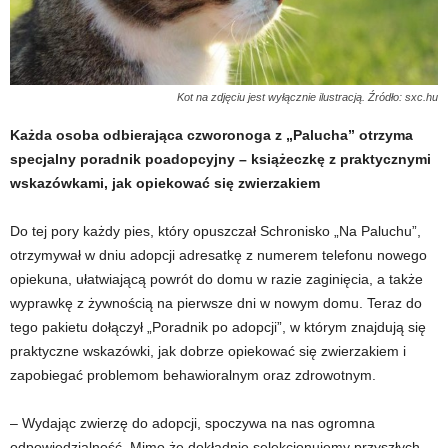
Kot na zdjęciu jest wyłącznie ilustracją. Źródło: sxc.hu
Każda osoba odbierająca czworonoga z „Palucha” otrzyma
specjalny poradnik poadopcyjny – książeczkę z praktycznymi
wskazówkami, jak opiekować się zwierzakiem
Do tej pory każdy pies, który opuszczał Schronisko „Na Paluchu”,
otrzymywał w dniu adopcji adresatkę z numerem telefonu nowego
opiekuna, ułatwiającą powrót do domu w razie zaginięcia, a także
wyprawkę z żywnością na pierwsze dni w nowym domu. Teraz do
tego pakietu dołączył „Poradnik po adopcji”, w którym znajdują się
praktyczne wskazówki, jak dobrze opiekować się zwierzakiem i
zapobiegać problemom behawioralnym oraz zdrowotnym.
– Wydając zwierzę do adopcji, spoczywa na nas ogromna
odpowiedzialność. Mimo że dokładnie selekcjonujemy przyszłych