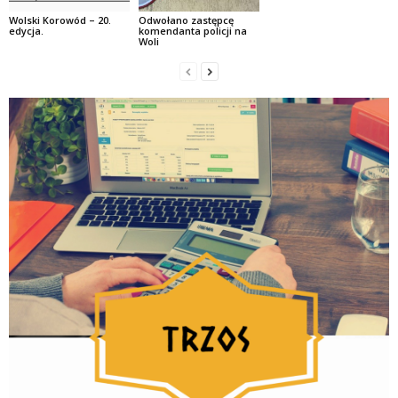
Wolski Korowód – 20.
Odwołano zastępcę
edycja.
komendanta policji na
Woli