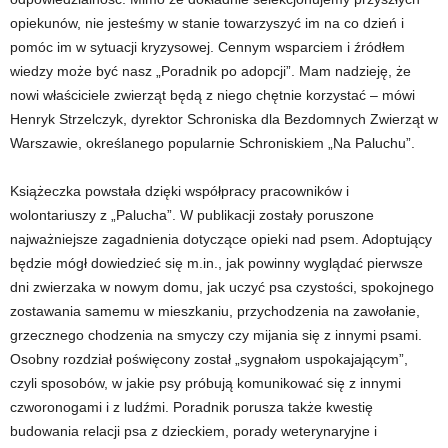
opiekunów, nie jesteśmy w stanie towarzyszyć im na co dzień i
pomóc im w sytuacji kryzysowej. Cennym wsparciem i źródłem
wiedzy może być nasz „Poradnik po adopcji”. Mam nadzieję, że
nowi właściciele zwierząt będą z niego chętnie korzystać – mówi
Henryk Strzelczyk, dyrektor Schroniska dla Bezdomnych Zwierząt w
Warszawie, określanego popularnie Schroniskiem „Na Paluchu”.
Książeczka powstała dzięki współpracy pracowników i
wolontariuszy z „Palucha”. W publikacji zostały poruszone
najważniejsze zagadnienia dotyczące opieki nad psem. Adoptujący
będzie mógł dowiedzieć się m.in., jak powinny wyglądać pierwsze
dni zwierzaka w nowym domu, jak uczyć psa czystości, spokojnego
zostawania samemu w mieszkaniu, przychodzenia na zawołanie,
grzecznego chodzenia na smyczy czy mijania się z innymi psami.
Osobny rozdział poświęcony został „sygnałom uspokajającym”,
czyli sposobów, w jakie psy próbują komunikować się z innymi
czworonogami i z ludźmi. Poradnik porusza także kwestię
budowania relacji psa z dzieckiem, porady weterynaryjne i