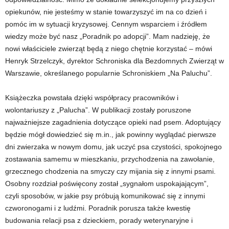
opiekunów, nie jesteśmy w stanie towarzyszyć im na co dzień i
pomóc im w sytuacji kryzysowej. Cennym wsparciem i źródłem
wiedzy może być nasz „Poradnik po adopcji”. Mam nadzieję, że
nowi właściciele zwierząt będą z niego chętnie korzystać – mówi
Henryk Strzelczyk, dyrektor Schroniska dla Bezdomnych Zwierząt w
Warszawie, określanego popularnie Schroniskiem „Na Paluchu”.
Książeczka powstała dzięki współpracy pracowników i
wolontariuszy z „Palucha”. W publikacji zostały poruszone
najważniejsze zagadnienia dotyczące opieki nad psem. Adoptujący
będzie mógł dowiedzieć się m.in., jak powinny wyglądać pierwsze
dni zwierzaka w nowym domu, jak uczyć psa czystości, spokojnego
zostawania samemu w mieszkaniu, przychodzenia na zawołanie,
grzecznego chodzenia na smyczy czy mijania się z innymi psami.
Osobny rozdział poświęcony został „sygnałom uspokajającym”,
czyli sposobów, w jakie psy próbują komunikować się z innymi
czworonogami i z ludźmi. Poradnik porusza także kwestię
budowania relacji psa z dzieckiem, porady weterynaryjne i