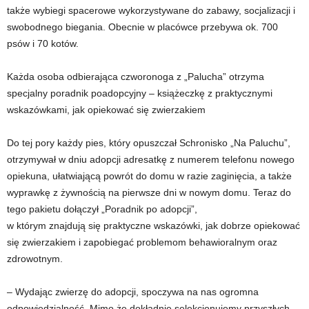
także wybiegi spacerowe wykorzystywane do zabawy, socjalizacji i
swobodnego biegania. Obecnie w placówce przebywa ok. 700
psów i 70 kotów.
Każda osoba odbierająca czworonoga z „Palucha” otrzyma
specjalny poradnik poadopcyjny – książeczkę z praktycznymi
wskazówkami, jak opiekować się zwierzakiem
Do tej pory każdy pies, który opuszczał Schronisko „Na Paluchu”,
otrzymywał w dniu adopcji adresatkę z numerem telefonu nowego
opiekuna, ułatwiającą powrót do domu w razie zaginięcia, a także
wyprawkę z żywnością na pierwsze dni w nowym domu. Teraz do
tego pakietu dołączył „Poradnik po adopcji”,
w którym znajdują się praktyczne wskazówki, jak dobrze opiekować
się zwierzakiem i zapobiegać problemom behawioralnym oraz
zdrowotnym.
– Wydając zwierzę do adopcji, spoczywa na nas ogromna
odpowiedzialność. Mimo że dokładnie selekcjonujemy przyszłych