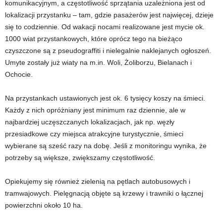
komunikacyjnym, a częstotliwość sprzątania uzależniona jest od
lokalizacji przystanku – tam, gdzie pasażerów jest najwięcej, dzieje
się to codziennie. Od wakacji nocami realizowane jest mycie ok.
1000 wiat przystankowych, które oprócz tego na bieżąco
czyszczone są z pseudograffiti i nielegalnie naklejanych ogłoszeń.
Umyte zostały już wiaty na m.in. Woli, Żoliborzu, Bielanach i
Ochocie.
Na przystankach ustawionych jest ok. 6 tysięcy koszy na śmieci.
Każdy z nich opróżniany jest minimum raz dziennie, ale w
najbardziej uczęszczanych lokalizacjach, jak np. węzły
przesiadkowe czy miejsca atrakcyjne turystycznie, śmieci
wybierane są sześć razy na dobę. Jeśli z monitoringu wynika, że
potrzeby są większe, zwiększamy częstotliwość.
Opiekujemy się również zielenią na pętlach autobusowych i
tramwajowych. Pielęgnacją objęte są krzewy i trawniki o łącznej
powierzchni około 10 ha.