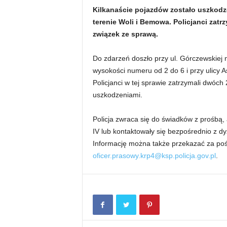
Kilkanaście pojazdów zostało uszkodzo
terenie Woli i Bemowa. Policjanci za
związek ze sprawą.
Do zdarzeń doszło przy ul. Górczewskiej 
wysokości numeru od 2 do 6 i przy ulicy
Policjanci w tej sprawie zatrzymali dwóc
uszkodzeniami.
Policja zwraca się do świadków z prośbą,
IV lub kontaktowały się bezpośrednio z dyż
Informację można także przekazać za poś
oficer.prasowy.krp4@ksp.policja.gov.pl
.