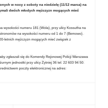
nych w nocy z soboty na niedzielę (11/12 marca) na
trzymali dwóch młodych mężczyzn mogących mieć
na wysokości numeru 181 (Wola), przy ulicy Kossutha na
 Astronomów na wysokości numeru od 1 do 7 (Bemowo).
h 20-letnich mężczyzn mogących mieć związek z
 aby zgłaszali się do Komendy Rejonowej Policji Warszawa
urnym jednostki przy ulicy Żytniej 36 tel. 22 603 94 50.
rednictwem poczty elektronicznej na adres: