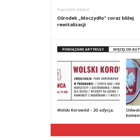
Poprzedni artykuł
Ośrodek „Moczydło” coraz bliżej
rewitalizacji
POWIĄZANE ARTYKUŁY
WIĘCEJ OD AU
Wolski Korowód – 20. edycja.
Odwoła
komend