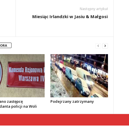
Następny artykuł
Miesiąc Irlandzki w Jasiu & Małgosi
TORA
no zastępcę
Podejrzany zatrzymany
anta policji na Woli