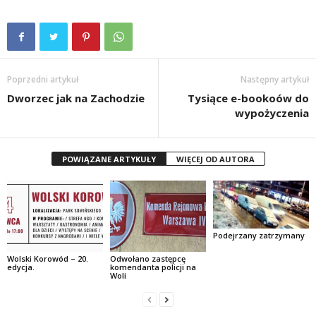
Poprzedni artykuł
Następny artykuł
Dworzec jak na Zachodzie
Tysiące e-bookoów do
wypożyczenia
POWIĄZANE ARTYKUŁY
WIĘCEJ OD AUTORA
Podejrzany zatrzymany
Wolski Korowód – 20.
Odwołano zastępcę
edycja.
komendanta policji na
Woli