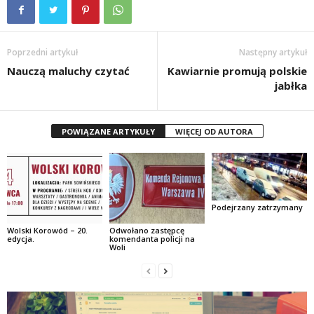
Poprzedni artykuł
Następny artykuł
Nauczą maluchy czytać
Kawiarnie promują polskie
jabłka
POWIĄZANE ARTYKUŁY
WIĘCEJ OD AUTORA
Podejrzany zatrzymany
Wolski Korowód – 20.
Odwołano zastępcę
edycja.
komendanta policji na
Woli