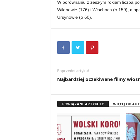
W porównaniu z zeszłym rokiem liczba po
Wilanowie (176) i Włochach (o 159), a sp
Ursynowie (o 60).
Poprzedni artykuł
Najbardziej oczekiwane filmy wios
POWIĄZANE ARTYKUŁY
WIĘCEJ OD AU