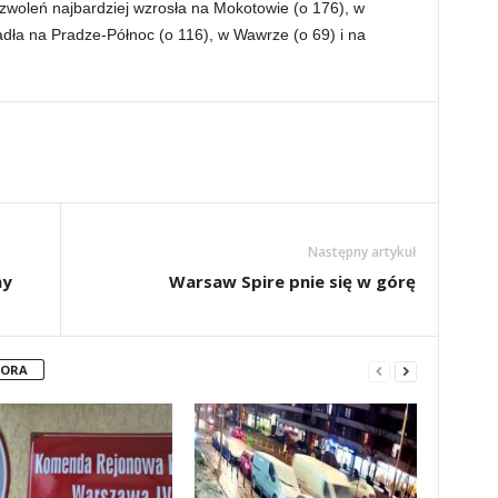
zwoleń najbardziej wzrosła na Mokotowie (o 176), w
adła na Pradze-Północ (o 116), w Wawrze (o 69) i na
Następny artykuł
ny
Warsaw Spire pnie się w górę
TORA