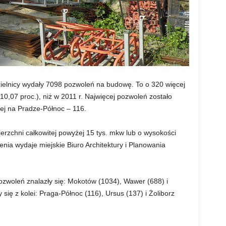
zielnicy wydały 7098 pozwoleń na budowę. To o 320 więcej
 (10,07 proc.), niż w 2011 r. Najwięcej pozwoleń zostało
ej na Pradze-Północ – 116.
erzchni całkowitej powyżej 15 tys. mkw lub o wysokości
ia wydaje miejskie Biuro Architektury i Planowania
ozwoleń znalazły się: Mokotów (1034), Wawer (688) i
y się z kolei: Praga-Północ (116), Ursus (137) i Żoliborz