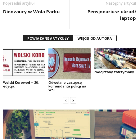
Poprzedni artykuł
Następny artykuł
Dinozaury w Wola Parku
Pensjonariusz ukradł
laptop
POWIĄZANE ARTYKUŁY
WIĘCEJ OD AUTORA
Podejrzany zatrzymany
Wolski Korowód – 20.
Odwołano zastępcę
edycja.
komendanta policji na
Woli