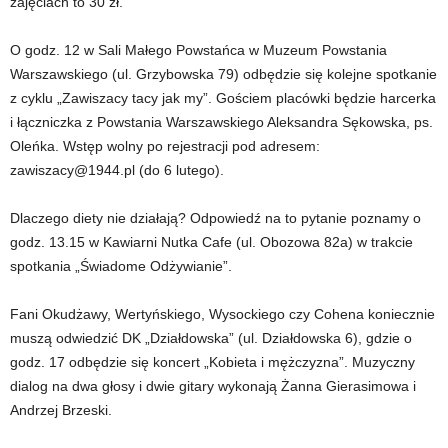
zajęciach to 30 zł.
O godz. 12 w Sali Małego Powstańca w Muzeum Powstania
Warszawskiego (ul. Grzybowska 79) odbędzie się kolejne spotkanie
z cyklu „Zawiszacy tacy jak my”. Gościem placówki będzie harcerka
i łączniczka z Powstania Warszawskiego Aleksandra Sękowska, ps.
Oleńka. Wstęp wolny po rejestracji pod adresem:
zawiszacy@1944.pl (do 6 lutego).
Dlaczego diety nie działają? Odpowiedź na to pytanie poznamy o
godz. 13.15 w Kawiarni Nutka Cafe (ul. Obozowa 82a) w trakcie
spotkania „Świadome Odżywianie”.
Fani Okudżawy, Wertyńskiego, Wysockiego czy Cohena koniecznie
muszą odwiedzić DK „Działdowska” (ul. Działdowska 6), gdzie o
godz. 17 odbędzie się koncert „Kobieta i mężczyzna”. Muzyczny
dialog na dwa głosy i dwie gitary wykonają Żanna Gierasimowa i
Andrzej Brzeski.