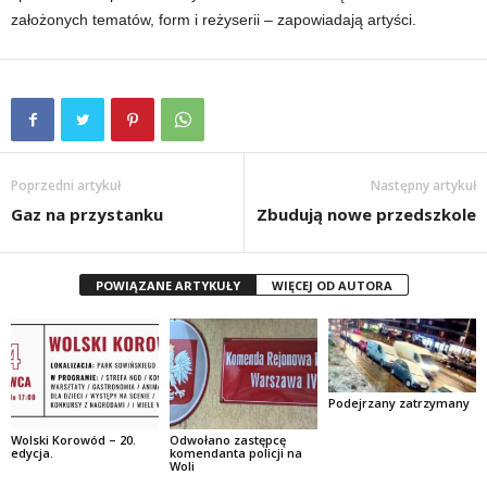
założonych tematów, form i reżyserii – zapowiadają artyści.
Poprzedni artykuł
Następny artykuł
Gaz na przystanku
Zbudują nowe przedszkole
POWIĄZANE ARTYKUŁY
WIĘCEJ OD AUTORA
Podejrzany zatrzymany
Wolski Korowód – 20.
Odwołano zastępcę
edycja.
komendanta policji na
Woli