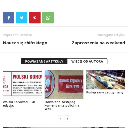
Poprzedni artykuł
Następny artykuł
Naucz się chińskiego
Zaproszenia na weekend
POWIĄZANE ARTYKUŁY
WIĘCEJ OD AUTORA
Podejrzany zatrzymany
Wolski Korowód – 20.
Odwołano zastępcę
edycja.
komendanta policji na
Woli