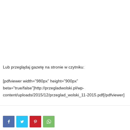
Lub przeglądaj gazetę na stronie w czytniku:
[pdfviewer width=”980px” height=”900px”
beta=”true/false”]http://przegladwolski.pl/wp-
content/uploads/2015/12/przeglad_wolski_11-2015.pdf[/pdfviewer]