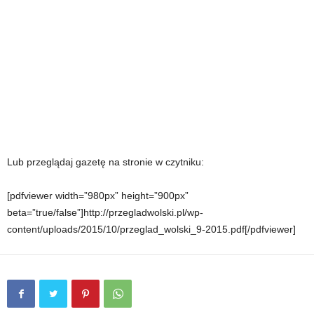
Lub przeglądaj gazetę na stronie w czytniku:
[pdfviewer width=”980px” height=”900px”
beta=”true/false”]http://przegladwolski.pl/wp-
content/uploads/2015/10/przeglad_wolski_9-2015.pdf[/pdfviewer]