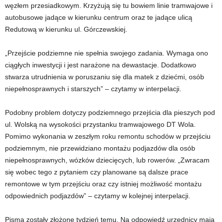
węzłem przesiadkowym. Krzyżują się tu bowiem linie tramwajowe i
autobusowe jadące w kierunku centrum oraz te jadące ulicą
Redutową w kierunku ul. Górczewskiej.
„Przejście podziemne nie spełnia swojego zadania. Wymaga ono
ciągłych inwestycji i jest narażone na dewastacje. Dodatkowo
stwarza utrudnienia w poruszaniu się dla matek z dziećmi, osób
niepełnosprawnych i starszych” – czytamy w interpelacji.
Podobny problem dotyczy podziemnego przejścia dla pieszych pod
ul. Wolską na wysokości przystanku tramwajowego DT Wola.
Pomimo wykonania w zeszłym roku remontu schodów w przejściu
podziemnym, nie przewidziano montażu podjazdów dla osób
niepełnosprawnych, wózków dziecięcych, lub rowerów. „Zwracam
się wobec tego z pytaniem czy planowane są dalsze prace
remontowe w tym przejściu oraz czy istniej możliwość montażu
odpowiednich podjazdów” – czytamy w kolejnej interpelacji.
Pisma zostały złożone tydzień temu. Na odpowiedź urzędnicy mają