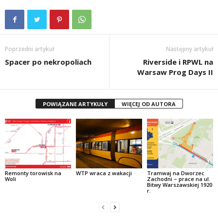
Poprzedni artykuł
Następny artykuł
Spacer po nekropoliach
Riverside i RPWL na
Warsaw Prog Days II
POWIĄZANE ARTYKUŁY
WIĘCEJ OD AUTORA
Remonty torowisk na
WTP wraca z wakacji
Tramwaj na Dworzec
Woli
Zachodni – prace na ul.
Bitwy Warszawskiej 1920
r.