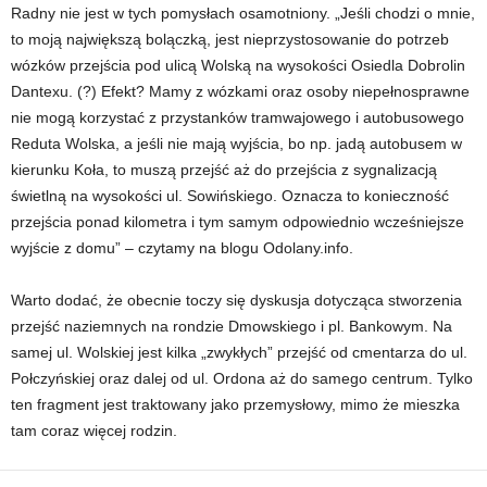
Radny nie jest w tych pomysłach osamotniony. „Jeśli chodzi o mnie,
to moją największą bolączką, jest nieprzystosowanie do potrzeb
wózków przejścia pod ulicą Wolską na wysokości Osiedla Dobrolin
Dantexu. (?) Efekt? Mamy z wózkami oraz osoby niepełnosprawne
nie mogą korzystać z przystanków tramwajowego i autobusowego
Reduta Wolska, a jeśli nie mają wyjścia, bo np. jadą autobusem w
kierunku Koła, to muszą przejść aż do przejścia z sygnalizacją
świetlną na wysokości ul. Sowińskiego. Oznacza to konieczność
przejścia ponad kilometra i tym samym odpowiednio wcześniejsze
wyjście z domu” – czytamy na blogu Odolany.info.
Warto dodać, że obecnie toczy się dyskusja dotycząca stworzenia
przejść naziemnych na rondzie Dmowskiego i pl. Bankowym. Na
samej ul. Wolskiej jest kilka „zwykłych” przejść od cmentarza do ul.
Połczyńskiej oraz dalej od ul. Ordona aż do samego centrum. Tylko
ten fragment jest traktowany jako przemysłowy, mimo że mieszka
tam coraz więcej rodzin.