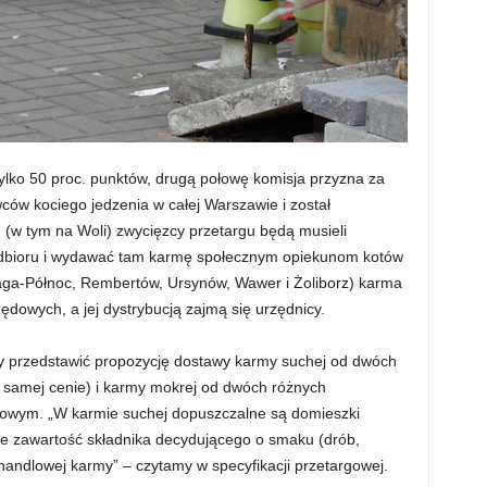
lko 50 proc. punktów, drugą połowę komisja przyzna za
ców kociego jedzenia w całej Warszawie i został
h (w tym na Woli) zwycięzcy przetargu będą musieli
odbioru i wydawać tam karmę społecznym opiekunom kotów
raga-Północ, Rembertów, Ursynów, Wawer i Żoliborz) karma
dowych, a jej dystrybucją zajmą się urzędnicy.
ły przedstawić propozycję dostawy karmy suchej od dwóch
j samej cenie) i karmy mokrej od dwóch różnych
owym. „W karmie suchej dopuszczalne są domieszki
e zawartość składnika decydującego o smaku (drób,
andlowej karmy” – czytamy w specyfikacji przetargowej.