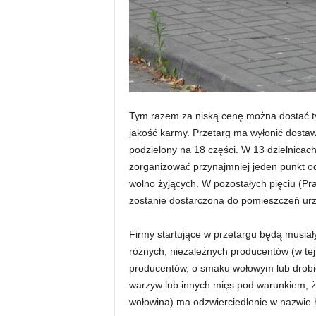
Tym razem za niską cenę można dostać ty
jakość karmy. Przetarg ma wyłonić dostaw
podzielony na 18 części. W 13 dzielnicac
zorganizować przynajmniej jeden punkt 
wolno żyjących. W pozostałych pięciu (P
zostanie dostarczona do pomieszczeń urzę
Firmy startujące w przetargu będą musia
różnych, niezależnych producentów (w te
producentów, o smaku wołowym lub drobi
warzyw lub innych mięs pod warunkiem, ż
wołowina) ma odzwierciedlenie w nazwie h