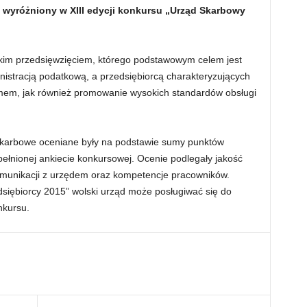
wyróżniony w XIII edycji konkursu „Urząd Skarbowy
kim przedsięwzięciem, którego podstawowym celem jest
inistracją podatkową, a przedsiębiorcą charakteryzujących
izmem, jak również promowanie wysokich standardów obsługi
 skarbowe oceniane były na podstawie sumy punktów
ełnionej ankiecie konkursowej. Ocenie podlegały jakość
komunikacji z urzędem oraz kompetencje pracowników.
siębiorcy 2015” wolski urząd może posługiwać się do
nkursu.