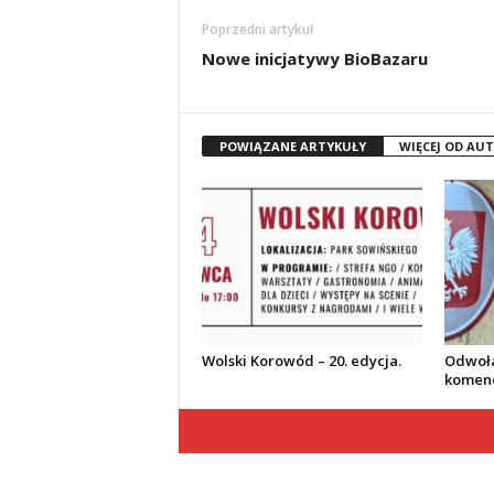
Poprzedni artykuł
Nowe inicjatywy BioBazaru
POWIĄZANE ARTYKUŁY
WIĘCEJ OD AU
Wolski Korowód – 20. edycja.
Odwoła
komend