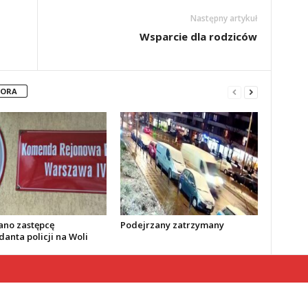
Następny artykuł
Wsparcie dla rodziców
TORA
no zastępcę
Podejrzany zatrzymany
anta policji na Woli