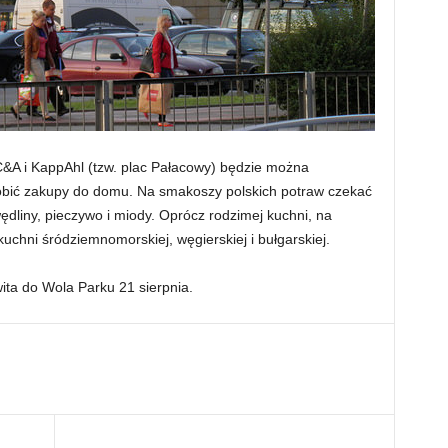
&A i KappAhl (tzw. plac Pałacowy) będzie można
obić zakupy do domu. Na smakoszy polskich potraw czekać
wędliny, pieczywo i miody. Oprócz rodzimej kuchni, na
kuchni śródziemnomorskiej, węgierskiej i bułgarskiej.
ita do Wola Parku 21 sierpnia.