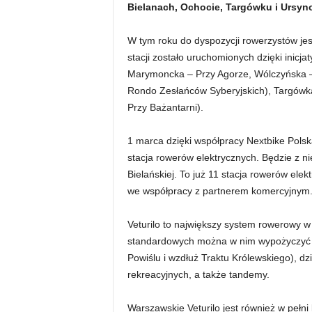
Bielanach, Ochocie, Targówku i Ursyn
W tym roku do dyspozycji rowerzystów je
stacji zostało uruchomionych dzięki inicj
Marymoncka – Przy Agorze, Wólczyńska – 
Rondo Zesłańców Syberyjskich), Targówka
Przy Bażantarni).
1 marca dzięki współpracy Nextbike Pol
stacja rowerów elektrycznych. Będzie z n
Bielańskiej. To już 11 stacja rowerów el
we współpracy z partnerem komercyjnym
Veturilo to największy system rowerowy
standardowych można w nim wypożyczyć ró
Powiślu i wzdłuż Traktu Królewskiego), dz
rekreacyjnych, a także tandemy.
Warszawskie Veturilo jest również w pełn