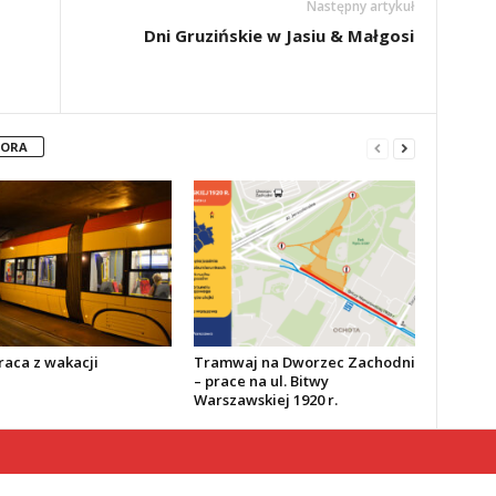
Następny artykuł
Dni Gruzińskie w Jasiu & Małgosi
TORA
aca z wakacji
Tramwaj na Dworzec Zachodni
– prace na ul. Bitwy
Warszawskiej 1920 r.