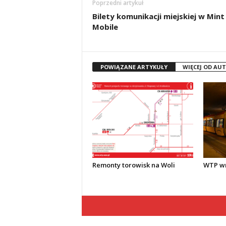
Poprzedni artykuł
Bilety komunikacji miejskiej w Mint
Mobile
POWIĄZANE ARTYKUŁY
WIĘCEJ OD AU
Remonty torowisk na Woli
WTP wr