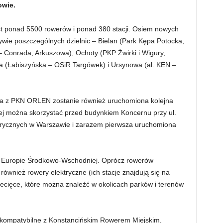
owie.
st ponad 5500 rowerów i ponad 380 stacji. Osiem nowych
atywie poszczególnych dzielnic – Bielan (Park Kępa Potocka,
Conrada, Arkuszowa), Ochoty (PKP Żwirki i Wigury,
 (Łabiszyńska – OSiR Targówek) i Ursynowa (al. KEN –
ska z PKN ORLEN zostanie również uruchomiona kolejna
iej można skorzystać przed budynkiem Koncernu przy ul.
ektrycznych w Warszawie i zarazem pierwsza uruchomiona
.
 w Europie Środkowo-Wschodniej. Oprócz rowerów
wnież rowery elektryczne (ich stacje znajdują się na
iecięce, które można znaleźć w okolicach parków i terenów
i kompatybilne z Konstancińskim Rowerem Miejskim,