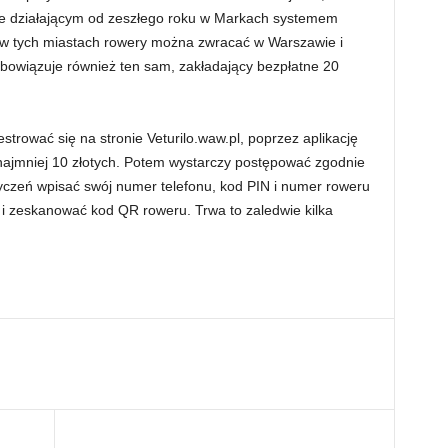
e działającym od zeszłego roku w Markach systemem
w tych miastach rowery można zwracać w Warszawie i
bowiązuje również ten sam, zakładający bezpłatne 20
estrować się na stronie Veturilo.waw.pl, poprzez aplikację
 najmniej 10 złotych. Potem wystarczy postępować zgodnie
ożyczeń wpisać swój numer telefonu, kod PIN i numer roweru
lo i zeskanować kod QR roweru. Trwa to zaledwie kilka