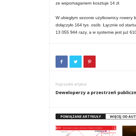
ze wspomaganiem kosztuje 14 zł.
W ubiegłym sezonie użytkownicy rowery b
dołączyło 164 tys. osób. Łącznie od star
13 055 944 razy, a w systemie jest już 61
Poprzedni artykuł
Deweloperzy a przestrzeń publicz
POWIĄZANE ARTYKUŁY
WIĘCEJ OD AU