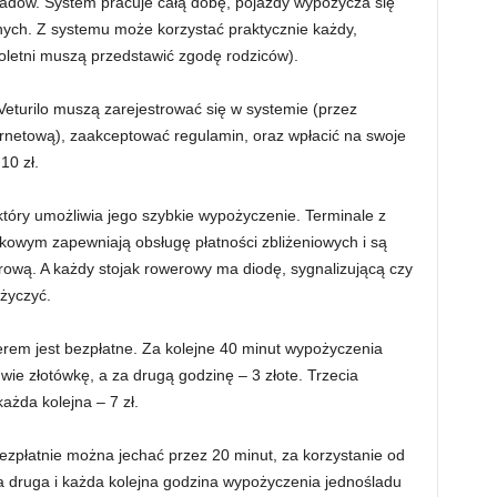
ladów. System pracuje całą dobę, pojazdy wypożycza się
ilnych. Z systemu może korzystać praktycznie każdy,
oletni muszą przedstawić zgodę rodziców).
eturilo muszą zarejestrować się w systemie (przez
internetową), zaakceptować regulamin, oraz wpłacić na swoje
10 zł.
óry umożliwia jego szybkie wypożyczenie. Terminale z
owym zapewniają obsługę płatności zbliżeniowych i są
wą. A każdy stojak rowerowy ma diodę, sygnalizującą czy
życzyć.
rem jest bezpłatne. Za kolejne 40 minut wypożyczenia
wie złotówkę, a za drugą godzinę – 3 złote. Trzecia
każda kolejna – 7 zł.
ezpłatnie można jechać przez 20 minut, za korzystanie od
 a druga i każda kolejna godzina wypożyczenia jednośladu