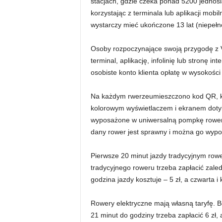
stacjach, gdzie czeka ponad 5200 jednoś
korzystając z terminala lub aplikacji mob
wystarczy mieć ukończone 13 lat (niepełn
Osoby rozpoczynające swoją przygodę z V
terminal, aplikację, infolinię lub stronę 
osobiste konto klienta opłatę w wysokości 
Na każdym rwerzeumieszczono kod QR, kt
kolorowym wyświetlaczem i ekranem dotyk
wyposażone w uniwersalną pompkę rowero
dany rower jest sprawny i można go wypo
Pierwsze 20 minut jazdy tradycyjnym rowe
tradycyjnego roweru trzeba zapłacić zaled
godzina jazdy kosztuje – 5 zł, a czwarta i 
Rowery elektryczne mają własną taryfę. B
21 minut do godziny trzeba zapłacić 6 zł,