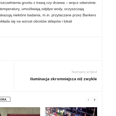
zszczelnienia gruntu z trawą czy drzewa – wręcz odwrotnie:
emperatury, umożliwiają odpływ wody, oczyszczają
wskazują niektóre badania, m.in. przytaczane przez Bankers
ekłada się na wzrost obrotów sklepów i lokali
Następny artykuł
Iluminacja skromniejsza niż zwykle
TORA