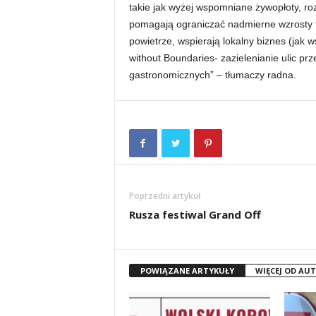
takie jak wyżej wspomniane żywopłoty, ro
pomagają ograniczać nadmierne wzrosty t
powietrze, wspierają lokalny biznes (jak 
without Boundaries- zazielenianie ulic prz
gastronomicznych” – tłumaczy radna.
Poprzedni artykuł
Rusza festiwal Grand Off
POWIĄZANE ARTYKUŁY
WIĘCEJ OD AU