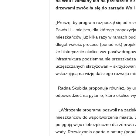
na Woli i zamiany ich na przestrzenie z
drzewami zwróciła się do zarządu Woli
„Proszę, by program rozpoczął się od rozsz
Pawła II – miejsca, dla którego propozycja
mieszkańców już kilka razy w ramach bud
długotrwałość procesu (ponad rok) projekt
że historycznie okolice ww. pasów drogo
infrastruktura podziemna nie przeszkadza i
uczęszczanych skrzyżowań – skrzyżowań, 
wskazującą na wizję dalszego rozwoju mias
Radna Skubida proponuje również, by urz
odpowiedzieć na pytanie, które okolice w
„Wdrożenie programu pozwoli na zazieleni
mieszkańców do współtworzenia miasta. 
potęgują więc niebezpieczne dla zdrowia z
wody. Rozwiązania oparte o naturę (popul