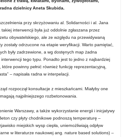
ielone z trawą, kwiatami, bylinami, żywopłotami,
 radna dzielnicy Aneta Skubida.
czelnienia przy skrzyżowaniu al. Solidarności i al. Jana
 takiej interwencji była już oddolnie zgłaszana przez
zetu obywatelskiego, ale ze względu na przewidywaną
y zostały odrzucone na etapie weryfikacji. Warto pamiętać,
wych były zadrzewione, a wg dostęnych map żadna
nterwencji tego typu. Ponadto jest to jedno z najbardziej
które powinny pełnić również funkcję reprezentacyjną,
ta” – napisała radna w interpelacji.
ąd rozpoczął konsultacje z mieszkańcami. Miałyby one
ymagają najpilniejszego rozbetonowania.
enie Warszawy, a także wykorzystanie energii i inicjatywy
Beton czy płyty chodnikowe podnoszą temperaturę –
jawisko miejskich wysp ciepła, uniemożliwiają odpływ
arne w literaturze naukowej ang. nature based solutions) –