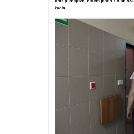
oraz pieniądze. Potem jeden z nich sz
życia.