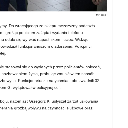
fot. KSP
tymy. Do wracającego ze sklepu mężczyzny podeszło
e i grożąc pobiciem zażądali wydania telefonu
u udało się wyrwać napastnikom i uciec. Widząc
owiedział funkcjonariuszom o zdarzeniu. Policjanci
lej.
nie stosował się do wydanych przez policjantów poleceń,
ił pozbawieniem życia, próbując zmusić w ten sposób
łużbowych. Funkcjonariusze natychmiast obezwładnili 32-
em G. wylądował w policyjnej celi.
oju, natomiast Grzegorz K. usłyszał zarzut usiłowania
wierania groźbą wpływu na czynności służbowe oraz