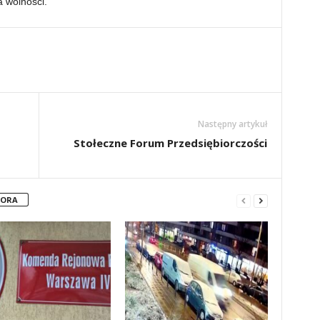
a wolności.
Następny artykuł
Stołeczne Forum Przedsiębiorczości
TORA