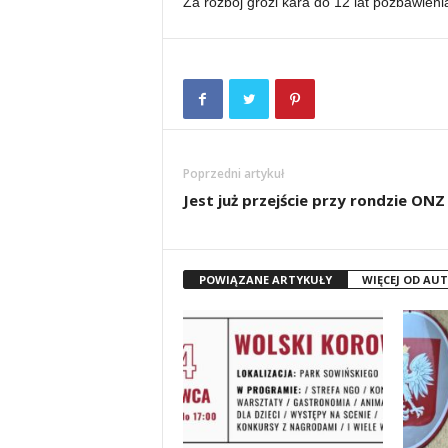
Za rozbój grozi kara do 12 lat pozbawieni
Poprzedni artykuł
Jest już przejście przy rondzie ONZ
POWIĄZANE ARTYKUŁY
WIĘCEJ OD AU