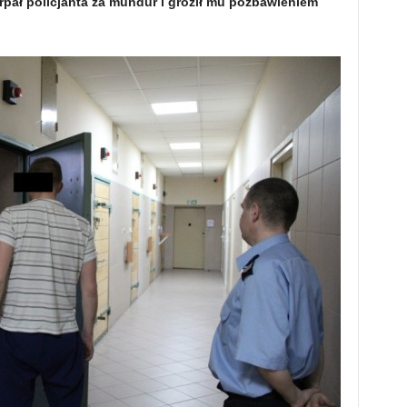
arpał policjanta za mundur i groził mu pozbawieniem