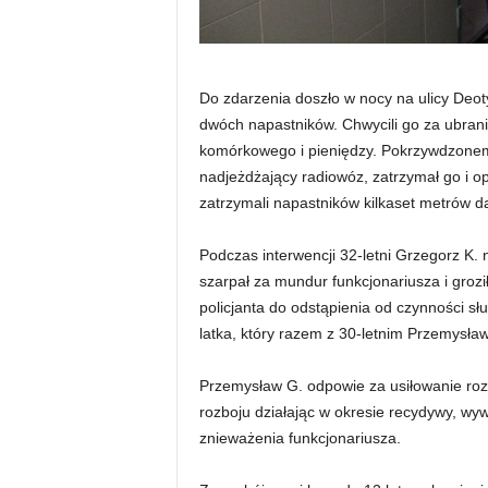
Do zdarzenia doszło w nocy na ulicy Deo
dwóch napastników. Chwycili go za ubrani
komórkowego i pieniędzy. Pokrzywdzonem
nadjeżdżający radiowóz, zatrzymał go i op
zatrzymali napastników kilkaset metrów da
Podczas interwencji 32-letni Grzegorz K. 
szarpał za mundur funkcjonariusza i groz
policjanta do odstąpienia od czynności s
latka, który razem z 30-letnim Przemysław
Przemysław G. odpowie za usiłowanie rozb
rozboju działając w okresie recydywy, wy
znieważenia funkcjonariusza.