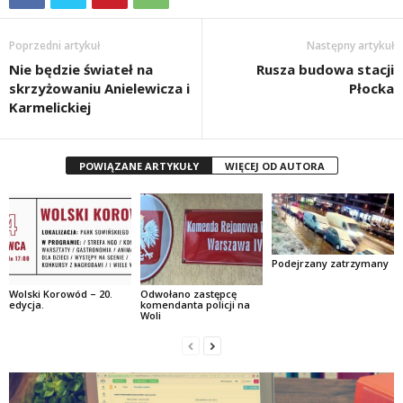
Poprzedni artykuł
Następny artykuł
Nie będzie świateł na
Rusza budowa stacji
skrzyżowaniu Anielewicza i
Płocka
Karmelickiej
POWIĄZANE ARTYKUŁY
WIĘCEJ OD AUTORA
Podejrzany zatrzymany
Wolski Korowód – 20.
Odwołano zastępcę
edycja.
komendanta policji na
Woli