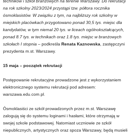
techników i szkół branżowych na terenie Warszawy. Do rekrutacji
na rok szkolny 2023/2024 przystąpi tzw. półtora rocznika
ósmoklasistów. W związku z tym, na najbliższy rok szkolny w
miejskich placówkach przygotowano ponad 30,5 tys. miejsc dla
kandydatów, w tym niemal 20 tys. w liceach ogólnokształcących,
ponad 8.7 tys. w technikach oraz 1.8 tys. miejsc w branżowych
szkołach I stopnia
– podkreśla
Renata Kaznowska
, zastępczyni
prezydenta m.st. Warszawy.
15 maja – początek rekrutacji
Postępowanie rekrutacyjne prowadzone jest z wykorzystaniem
elektronicznego systemu rekrutacji pod adresem:
warszawa.edu.com.pl.
Ósmoklasiści ze szkół prowadzonych przez m.st. Warszawę
zalogują się do systemu loginami i hasłami, które otrzymają w
swojej szkole podstawowej. Natomiast uczniowie ze szkół
niepublicznych, artystycznych oraz spoza Warszawy, będą musieli