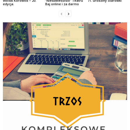
Wolski Korowód – 20.
”Niedźwiedzisio” Teatru
71. urodziny Starówki
edycja.
Baj online i za darmo