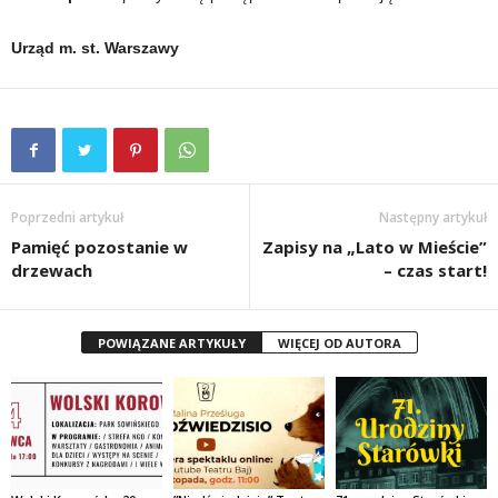
Urząd m. st. Warszawy
Poprzedni artykuł
Następny artykuł
Pamięć pozostanie w
Zapisy na „Lato w Mieście”
drzewach
– czas start!
POWIĄZANE ARTYKUŁY
WIĘCEJ OD AUTORA