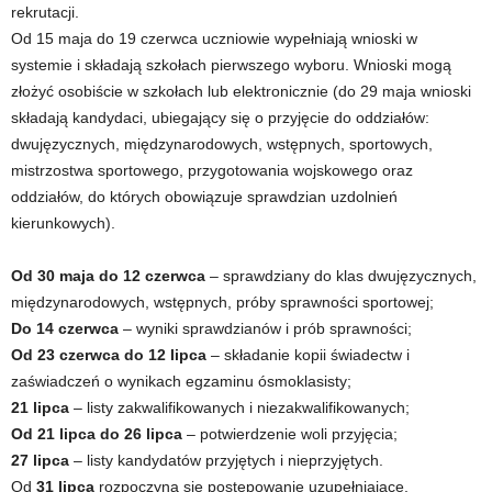
rekrutacji.
Od 15 maja do 19 czerwca uczniowie wypełniają wnioski w
systemie i składają szkołach pierwszego wyboru. Wnioski mogą
złożyć osobiście w szkołach lub elektronicznie (do 29 maja wnioski
składają kandydaci, ubiegający się o przyjęcie do oddziałów:
dwujęzycznych, międzynarodowych, wstępnych, sportowych,
mistrzostwa sportowego, przygotowania wojskowego oraz
oddziałów, do których obowiązuje sprawdzian uzdolnień
kierunkowych).
Od 30 maja do 12 czerwca
– sprawdziany do klas dwujęzycznych,
międzynarodowych, wstępnych, próby sprawności sportowej;
Do 14 czerwca
– wyniki sprawdzianów i prób sprawności;
Od 23 czerwca do 12 lipca
– składanie kopii świadectw i
zaświadczeń o wynikach egzaminu ósmoklasisty;
21 lipca
– listy zakwalifikowanych i niezakwalifikowanych;
Od 21 lipca do 26 lipca
– potwierdzenie woli przyjęcia;
27 lipca
– listy kandydatów przyjętych i nieprzyjętych.
Od
31 lipca
rozpoczyna się postępowanie uzupełniające.