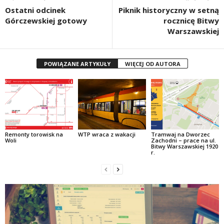
Ostatni odcinek
Piknik historyczny w setną
Górczewskiej gotowy
rocznicę Bitwy
Warszawskiej
POWIĄZANE ARTYKUŁY
WIĘCEJ OD AUTORA
Remonty torowisk na
WTP wraca z wakacji
Tramwaj na Dworzec
Woli
Zachodni – prace na ul.
Bitwy Warszawskiej 1920
r.