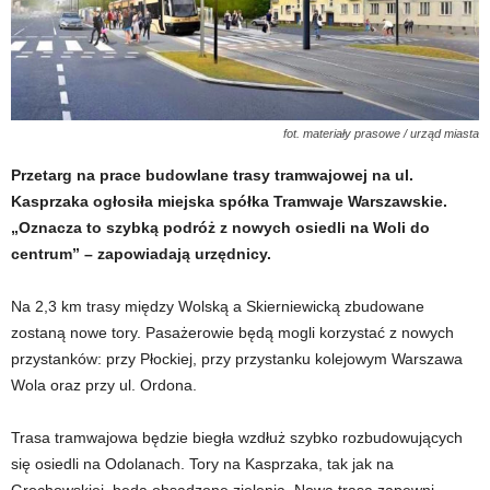
fot. materiały prasowe / urząd miasta
Przetarg na prace budowlane trasy tramwajowej na ul.
Kasprzaka ogłosiła miejska spółka Tramwaje Warszawskie.
„Oznacza to szybką podróż z nowych osiedli na Woli do
centrum” – zapowiadają urzędnicy.
Na 2,3 km trasy między Wolską a Skierniewicką zbudowane
zostaną nowe tory. Pasażerowie będą mogli korzystać z nowych
przystanków: przy Płockiej, przy przystanku kolejowym Warszawa
Wola oraz przy ul. Ordona.
Trasa tramwajowa będzie biegła wzdłuż szybko rozbudowujących
się osiedli na Odolanach. Tory na Kasprzaka, tak jak na
Grochowskiej, będą obsadzone zielenią. Nowa trasa zapewni