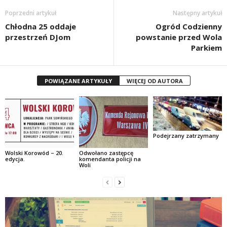
Poprzedni artykuł
Następny artykuł
Chłodna 25 oddaje
Ogród Codzienny
przestrzeń DJom
powstanie przed Wola
Parkiem
POWIĄZANE ARTYKUŁY
WIĘCEJ OD AUTORA
Podejrzany zatrzymany
Wolski Korowód – 20.
Odwołano zastępcę
edycja.
komendanta policji na
Woli