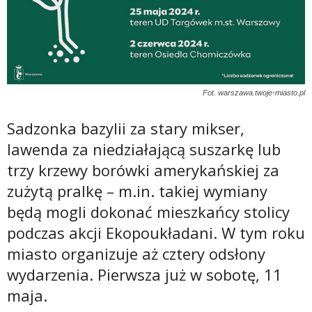
Fot. warszawa.twoje-miasto.pl
Sadzonka bazylii za stary mikser,
lawenda za niedziałającą suszarkę lub
trzy krzewy borówki amerykańskiej za
zużytą pralkę – m.in. takiej wymiany
będą mogli dokonać mieszkańcy stolicy
podczas akcji Ekopoukładani. W tym roku
miasto organizuje aż cztery odsłony
wydarzenia. Pierwsza już w sobotę, 11
maja.